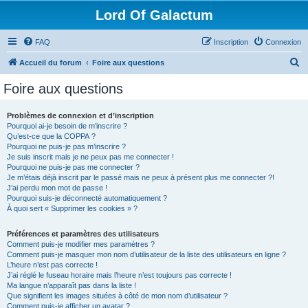
Lord Of Galactum
FAQ
Inscription
Connexion
R
Accueil du forum
Foire aux questions
e
Foire aux questions
c
h
Problèmes de connexion et d’inscription
Pourquoi ai-je besoin de m’inscrire ?
e
Qu’est-ce que la COPPA ?
r
Pourquoi ne puis-je pas m’inscrire ?
Je suis inscrit mais je ne peux pas me connecter !
c
Pourquoi ne puis-je pas me connecter ?
Je m’étais déjà inscrit par le passé mais ne peux à présent plus me connecter ?!
h
J’ai perdu mon mot de passe !
e
Pourquoi suis-je déconnecté automatiquement ?
À quoi sert « Supprimer les cookies » ?
r
Préférences et paramètres des utilisateurs
Comment puis-je modifier mes paramètres ?
Comment puis-je masquer mon nom d’utilisateur de la liste des utilisateurs en ligne ?
L’heure n’est pas correcte !
J’ai réglé le fuseau horaire mais l’heure n’est toujours pas correcte !
Ma langue n’apparaît pas dans la liste !
Que signifient les images situées à côté de mon nom d’utilisateur ?
Comment puis-je afficher un avatar ?