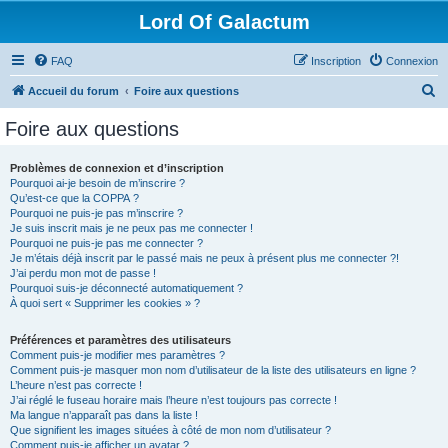
Lord Of Galactum
FAQ
Inscription
Connexion
R
Accueil du forum
Foire aux questions
e
Foire aux questions
c
h
Problèmes de connexion et d’inscription
Pourquoi ai-je besoin de m’inscrire ?
e
Qu’est-ce que la COPPA ?
r
Pourquoi ne puis-je pas m’inscrire ?
Je suis inscrit mais je ne peux pas me connecter !
c
Pourquoi ne puis-je pas me connecter ?
Je m’étais déjà inscrit par le passé mais ne peux à présent plus me connecter ?!
h
J’ai perdu mon mot de passe !
e
Pourquoi suis-je déconnecté automatiquement ?
À quoi sert « Supprimer les cookies » ?
r
Préférences et paramètres des utilisateurs
Comment puis-je modifier mes paramètres ?
Comment puis-je masquer mon nom d’utilisateur de la liste des utilisateurs en ligne ?
L’heure n’est pas correcte !
J’ai réglé le fuseau horaire mais l’heure n’est toujours pas correcte !
Ma langue n’apparaît pas dans la liste !
Que signifient les images situées à côté de mon nom d’utilisateur ?
Comment puis-je afficher un avatar ?