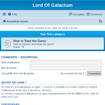
Lord Of Galactum
FAQ
Inscription
Connexion
R
Accueil du forum
e
Nous sommes le lun. août 10, 2026 9:32 am
c
Your first category
h
How to Start the Game
e
How to register and begin the game
Sujets :
5
r
c
CONNEXION
•
INSCRIPTION
h
Nom d’utilisateur :
e
Mot de passe :
r
J’ai oublié mon mot de passe
Se souvenir de moi
QUI EST EN LIGNE ?
Au total, il y a
5
utilisateurs en ligne :: 0 inscrit, 0 invisible et 5 invités (selon le nombre
d’utilisateurs actifs des 5 dernières minutes)
Le nombre maximal d’utilisateurs en ligne simultanément a été de
15017
le lun. août 03,
2026 10:57 am
STATISTIQUES