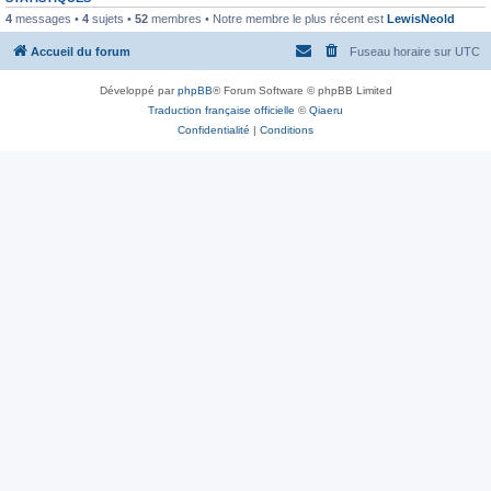
4
messages •
4
sujets •
52
membres • Notre membre le plus récent est
LewisNeold
Accueil du forum
Fuseau horaire sur
UTC
Développé par
phpBB
® Forum Software © phpBB Limited
Traduction française officielle
©
Qiaeru
Confidentialité
|
Conditions