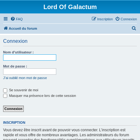
Lord Of Galactum
FAQ
Inscription
Connexion
R
Accueil du forum
e
Connexion
c
h
Nom d’utilisateur :
e
r
Mot de passe :
c
J’ai oublié mon mot de passe
h
e
Se souvenir de moi
Masquer ma présence lors de cette session
r
INSCRIPTION
Vous devez être inscrit avant de pouvoir vous connecter. L’inscription est
rapide et vous offre de nombreux avantages. Les administrateurs du forum
peuvent accorder des fonctionnalités supplémentaires aux utilisateurs inscrits.