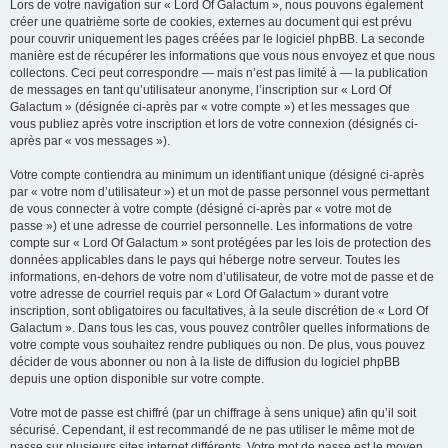
Lors de votre navigation sur « Lord Of Galactum », nous pouvons également
créer une quatrième sorte de cookies, externes au document qui est prévu
pour couvrir uniquement les pages créées par le logiciel phpBB. La seconde
manière est de récupérer les informations que vous nous envoyez et que nous
collectons. Ceci peut correspondre — mais n’est pas limité à — la publication
de messages en tant qu’utilisateur anonyme, l’inscription sur « Lord Of
Galactum » (désignée ci-après par « votre compte ») et les messages que
vous publiez après votre inscription et lors de votre connexion (désignés ci-
après par « vos messages »).
Votre compte contiendra au minimum un identifiant unique (désigné ci-après
par « votre nom d’utilisateur ») et un mot de passe personnel vous permettant
de vous connecter à votre compte (désigné ci-après par « votre mot de
passe ») et une adresse de courriel personnelle. Les informations de votre
compte sur « Lord Of Galactum » sont protégées par les lois de protection des
données applicables dans le pays qui héberge notre serveur. Toutes les
informations, en-dehors de votre nom d’utilisateur, de votre mot de passe et de
votre adresse de courriel requis par « Lord Of Galactum » durant votre
inscription, sont obligatoires ou facultatives, à la seule discrétion de « Lord Of
Galactum ». Dans tous les cas, vous pouvez contrôler quelles informations de
votre compte vous souhaitez rendre publiques ou non. De plus, vous pouvez
décider de vous abonner ou non à la liste de diffusion du logiciel phpBB
depuis une option disponible sur votre compte.
Votre mot de passe est chiffré (par un chiffrage à sens unique) afin qu’il soit
sécurisé. Cependant, il est recommandé de ne pas utiliser le même mot de
passe sur plusieurs sites internet différents. Votre mot de passe est le moyen