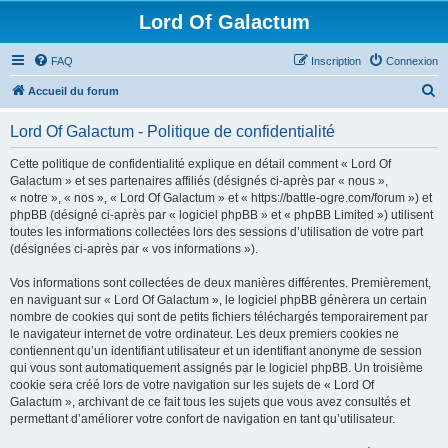
Lord Of Galactum
FAQ
Inscription
Connexion
R
Accueil du forum
e
Lord Of Galactum - Politique de confidentialité
c
h
Cette politique de confidentialité explique en détail comment « Lord Of
Galactum » et ses partenaires affiliés (désignés ci-après par « nous »,
e
« notre », « nos », « Lord Of Galactum » et « https://battle-ogre.com/forum ») et
r
phpBB (désigné ci-après par « logiciel phpBB » et « phpBB Limited ») utilisent
toutes les informations collectées lors des sessions d’utilisation de votre part
c
(désignées ci-après par « vos informations »).
h
Vos informations sont collectées de deux manières différentes. Premièrement,
e
en naviguant sur « Lord Of Galactum », le logiciel phpBB génèrera un certain
r
nombre de cookies qui sont de petits fichiers téléchargés temporairement par
le navigateur internet de votre ordinateur. Les deux premiers cookies ne
contiennent qu’un identifiant utilisateur et un identifiant anonyme de session
qui vous sont automatiquement assignés par le logiciel phpBB. Un troisième
cookie sera créé lors de votre navigation sur les sujets de « Lord Of
Galactum », archivant de ce fait tous les sujets que vous avez consultés et
permettant d’améliorer votre confort de navigation en tant qu’utilisateur.